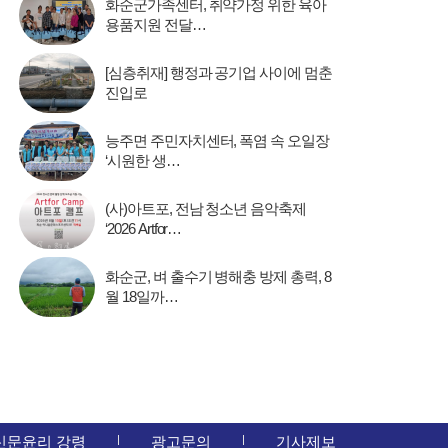
화순군가족센터, 취약가정 위한 육아
용품지원 전달…
[심층취재] 행정과 공기업 사이에 멈춘
진입로
능주면 주민자치센터, 폭염 속 오일장
‘시원한 생…
(사)아트포, 전남 청소년 음악축제
‘2026 Artfor…
화순군, 벼 출수기 병해충 방제 총력, 8
월 18일까…
신문윤리 강령
광고문의
기사제보