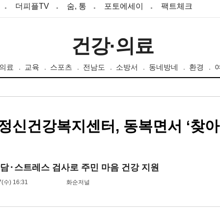
더피플TV
숨, 통
포토에세이
팩트체크
건강·의료
·의료
교육
스포츠
전남도
소방서
동네방네
환경
정신건강복지센터, 동복면서 ‘찾아
담⬝스트레스 검사로 주민 마음 건강 지원
7(수) 16:31
화순저널