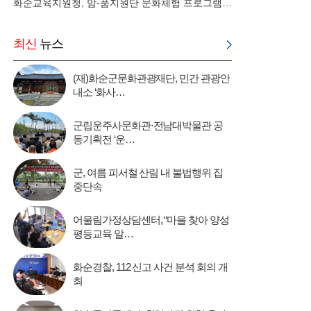
화순교육지원청, 맘-품지원단 문화체험 프로그램…
최신
뉴스
(재)화순군문화관광재단, 민간 관광안
내소 ‘화사…
군립운주사문화관·전남대박물관 공
동기획전 ‘운…
군, 여름 피서철 산림 내 불법행위 집
중단속
어울림가정상담센터, “마을 찾아 양성
평등교육 알…
화순경찰, 112 신고 사건 분석 회의 개
최