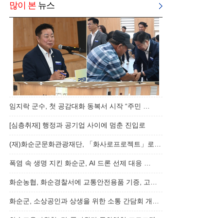
많이 본
뉴스
임지락 군수, 첫 공감대화 동복서 시작 “주민 …
[심층취재] 행정과 공기업 사이에 멈춘 진입로
(재)화순군문화관광재단, 「화사로프로젝트」로…
폭염 속 생명 지킨 화순군, AI 드론 선제 대응 …
화순농협, 화순경찰서에 교통안전용품 기증, 고…
화순군, 소상공인과 상생을 위한 소통 간담회 개…