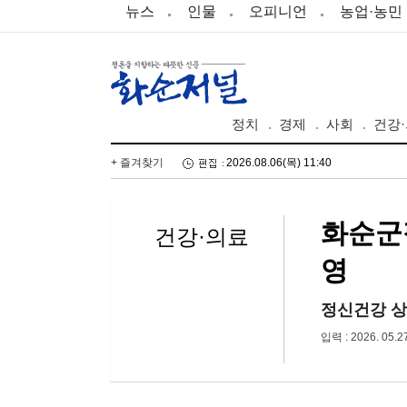
뉴스
인물
오피니언
농업·농민
정치
경제
사회
건강
+ 즐겨찾기
2026.08.06(목) 11:40
화순군
건강·의료
영
정신건강 상
입력 : 2026. 05.2