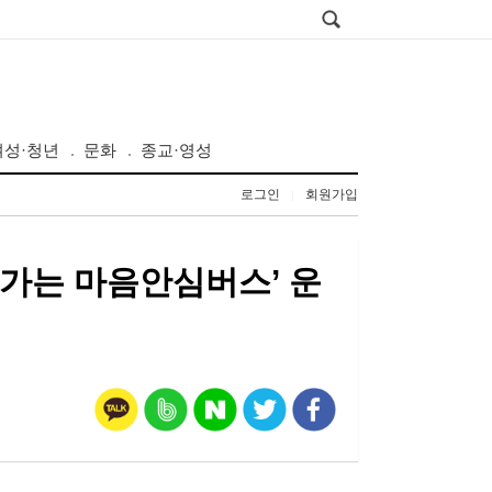
여성·청년
문화
종교·영성
로그인
회원가입
|
가는 마음안심버스’ 운