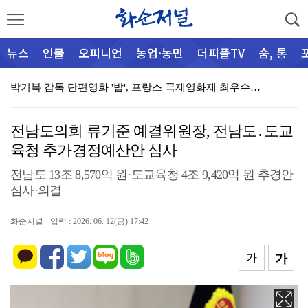
뉴스
인물
오피니언
농업·농민
더피플TV
숨, 통
박기복 감독 단편영화 '밥', 프랑스 국제영화제 최우수…
(재)화순군문화관광재단, 민간 관광안내소 ‘화사로스팟'…
군립운주사문화관·전남대박물관 공동기획전 ‘운주사, 시간…
전남도의회 류기준 예결위원장, 전남도․도교
육청 추가경정예산안 심사
군, 여름 피서철 산림 내 불법행위 집중단속
전남도 13조 8,570억 원·도교육청 4조 9,420억 원 추경안
어울림가정상담센터, “마을 찾아 양성평등교육 알리 go…
심사·의결
화순경찰, 112 신고 사건 분석 회의 개최
화순저널
입력 : 2026. 06. 12(금) 17:42
화순군가족센터, 취약가정 위한 육아용품지원 전달식 개최…
[심층취재] 행정과 공기업 사이에 멈춘 진입로
가
가
능주면 주민자치센터, 폭염 속 오일장 ‘시원한 생수 나…
(사)아트포, 전남 청소년 음악축제 ‘2026 Artf…