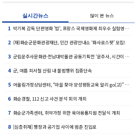
실시간뉴스
많이 본 뉴스
1
박기복 감독 단편영화 '밥', 프랑스 국제영화제 최우수 실험영화상 수상
2
(재)화순군문화관광재단, 민간 관광안내소 ‘화사로스팟' 모집!
3
군립운주사문화관·전남대박물관 공동기획전 ‘운주사, 시간이 잠시 머문 자리’ 개최
4
군, 여름 피서철 산림 내 불법행위 집중단속
5
어울림가정상담센터, “마을 찾아 양성평등교육 알리 go(고)” 프로그램 성료
6
화순경찰, 112 신고 사건 분석 회의 개최
7
화순군가족센터, 취약가정 위한 육아용품지원 전달식 개최
8
[심층취재] 행정과 공기업 사이에 멈춘 진입로