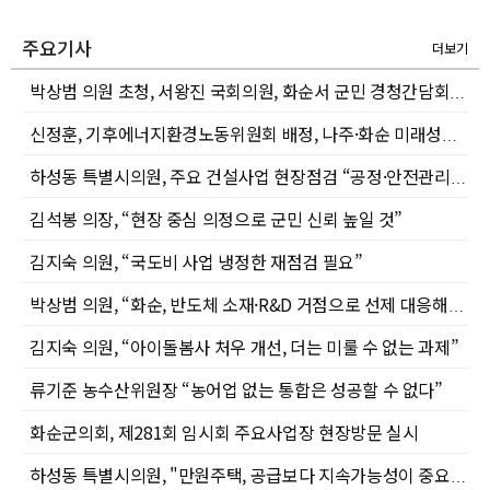
주요기사
더보기
박상범 의원 초청, 서왕진 국회의원, 화순서 군민 경청간담회 개최
신정훈, 기후에너지환경노동위원회 배정, 나주·화순 미래성장 이끈다
하성동 특별시의원, 주요 건설사업 현장점검 “공정·안전관리 철저해야”
김석봉 의장, “현장 중심 의정으로 군민 신뢰 높일 것”
김지숙 의원, “국도비 사업 냉정한 재점검 필요”
박상범 의원, “화순, 반도체 소재·R&D 거점으로 선제 대응해야”
김지숙 의원, “아이돌봄사 처우 개선, 더는 미룰 수 없는 과제”
류기준 농수산위원장 “농어업 없는 통합은 성공할 수 없다”
화순군의회, 제281회 임시회 주요사업장 현장방문 실시
하성동 특별시의원, "만원주택, 공급보다 지속가능성이 중요, 유지관리 대책 마련해야"