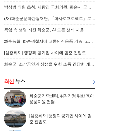
박상범 의원 초청, 서왕진 국회의원, 화순서 군…
(재)화순군문화관광재단, 「화사로프로젝트」로…
폭염 속 생명 지킨 화순군, AI 드론 선제 대응 …
화순농협, 화순경찰서에 교통안전용품 기증, 고…
[심층취재] 행정과 공기업 사이에 멈춘 진입로
화순군, 소상공인과 상생을 위한 소통 간담회 개…
최신
뉴스
화순군가족센터, 취약가정 위한 육아
용품지원 전달…
[심층취재] 행정과 공기업 사이에 멈
춘 진입로