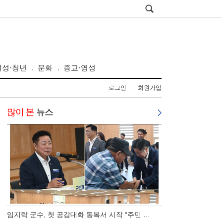
여성·청년
문화
종교·영성
로그인
회원가입
|
많이 본
뉴스
임지락 군수, 첫 공감대화 동복서 시작 “주민 …