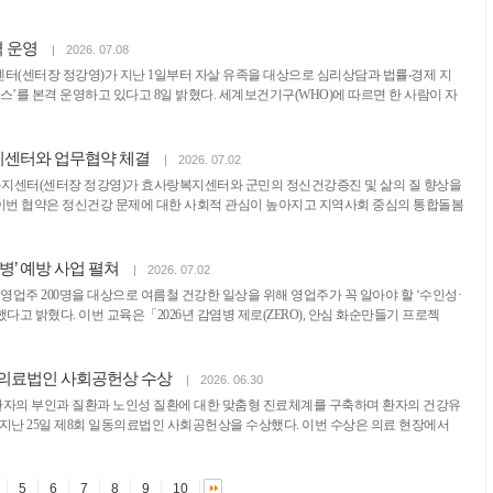
격 운영
|
2026. 07.08
(센터장 정강영)가 지난 1일부터 자살 유족을 대상으로 심리상담과 법률‧경제 지
스’를 본격 운영하고 있다고 8일 밝혔다. 세계보건기구(WHO)에 따르면 한 사람이 자
센터와 업무협약 체결
|
2026. 07.02
복지센터(센터장 정강영)가 효사랑복지센터와 군민의 정신건강증진 및 삶의 질 향상을
 이번 협약은 정신건강 문제에 대한 사회적 관심이 높아지고 지역사회 중심의 통합돌봄
병’ 예방 사업 펼쳐
|
2026. 07.02
 영업주 200명을 대상으로 여름철 건강한 일상을 위해 영업주가 꼭 알아야 할 ‘수인성·
고 밝혔다. 이번 교육은「2026년 감염병 제로(ZERO), 안심 화순만들기 프로젝
동의료법인 사회공헌상 수상
|
2026. 06.30
자의 부인과 질환과 노인성 질환에 대한 맞춤형 진료체계를 구축하며 환자의 건강유
 지난 25일 제8회 일동의료법인 사회공헌상을 수상했다. 이번 수상은 의료 현장에서
5
6
7
8
9
10