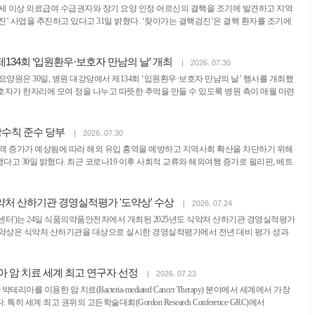
5세 이상 의료급여 수급권자와 장기 요양 인정 어르신의 결핵을 조기에 발견하고 지역
’ 사업을 추진하고 있다고 31일 밝혔다. ‘찾아가는 결핵검진’은 결핵 환자를 조기에
34회 ‘입원환우·보호자 만남의 날’ 개최
|
2026. 07.30
은 30일, 병원 대강당에서 제134회 ‘입원환우·보호자 만남의 날’ 행사를 개최했
보호자가 한자리에 모여 정을 나누고 따뜻한 추억을 만들 수 있도록 병원 측이 매월 마련
방수칙 준수 당부
|
2026. 07.30
객 증가가 예상됨에 따라 해외 유입 홍역을 예방하고 지역사회 확산을 차단하기 위해
고 30일 밝혔다. 최근 코로나19 이후 사회적 교류와 해외여행 증가로 필리핀, 베트
약처 산하기관 경영실적평가 '도약상' 수상
|
2026. 07.24
센터')는 24일 식품의약품안전처에서 개최된 2025년도 식약처 산하기관 경영실적평가
. 도약상은 식약처 산하기관을 대상으로 실시한 경영실적평가에서 전년 대비 평가 성과
 암 치료 세계 최고 연구자 선정
|
2026. 07.23
이용한 암 치료(Bacteria-mediated Cancer Therapy) 분야에서 세계에서 가장
세계 최고 권위의 고든학술대회(Gordon Research Conference·GRC)에서