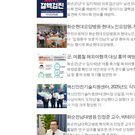
화순군(군수 임지락)은 의료접근성이 낮은 6
사회 전파를 예방하기 위해 ‘찾아가는 결핵검진
발견해 지역사회 전파를 예방하…
화순현대요양병원·현대노인요양원, 제1
무진의료재단 화순현대요양병원과 현대노인요양원
다. ‘입원환우·보호자 만남의 날’은 환우와 
하는 행사로 화순현대요양병원…
군, 여름철 해외여행객 대상 홍역 예
화순군(군수 임지락)은 여름 휴가철 해외여행
예방접종 확인과 개인위생 수칙 준수를 당부했다
남 등 홍역 유행 국가를 방문한 뒤 …
백신안전기술지원센터, 2025년도 식
백신안전기술지원센터(센터장 오일웅, 이하 '
시상식​에서 '도약상'​을 수상했다고 밝혔다
가 가장 크게 향상된 기…
화순전남대병원 민정준 교수, 박테리아
화순전남대학교병원 핵의학과 민정준 교수가 박테리아를 
활발한 연구 성과를 발표한 연구자로 선정됐다. 특히 