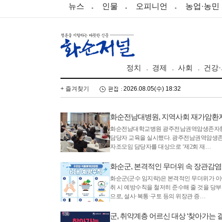
뉴스
인물
오피니언
농업·농민
정치
경제
사회
건강
+ 즐겨찾기
2026.08.05(수) 18:32
화순전남대병원, 지역사회 재가암환자
화순전남대학교병원 광주전남권역암생존자통합
담당자 교육을 실시했다. 광주전남권역암생존
자조모임 담당자를 대상으로 ‘제2회 재…
화순군, 본격적인 무더위 속 장관감염
화순군(군수 임지락)은 본격적인 무더위가 
취 시 예방수칙을 철저히 준수해 줄 것을 당
으로, 설사·복통·구토 등의 위장관 증…
군, 취약계층 어르신 대상 ‘찾아가는 