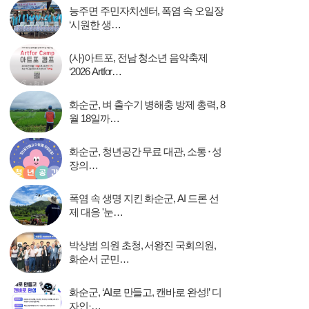
능주면 주민자치센터, 폭염 속 오일장
‘시원한 생…
(사)아트포, 전남 청소년 음악축제
‘2026 Artfor…
화순군, 벼 출수기 병해충 방제 총력, 8
월 18일까…
화순군, 청년공간 무료 대관, 소통⬝성
장의…
폭염 속 생명 지킨 화순군, AI 드론 선
제 대응 '눈…
박상범 의원 초청, 서왕진 국회의원,
화순서 군민…
화순군, ‘AI로 만들고, 캔바로 완성!’ 디
자인·…