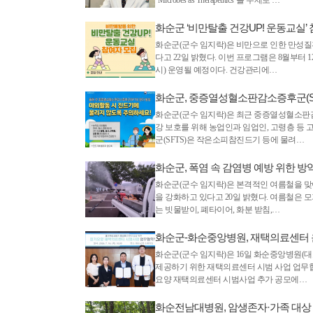
‘Microbes as Therapeutics’를 주제로 …
화순군 ‘비만탈출 건강UP! 운동교실’
화순군(군수 임지락)은 비만으로 인한 만성질
다고 22일 밝혔다. 이번 프로그램은 8월부터 1
시) 운영될 예정이다. 건강관리에…
화순군, 중증열성혈소판감소증후군(SF
화순군(군수 임지락)은 최근 중증열성혈소판감소
강 보호를 위해 농업인과 임업인, 고령층 등
군(SFTS)은 작은소피참진드기 등에 물려…
화순군, 폭염 속 감염병 예방 위한 방
화순군(군수 임지락)은 본격적인 여름철을 맞
을 강화하고 있다고 20일 밝혔다. 여름철은 
는 빗물받이, 폐타이어, 화분 받침,…
화순군-화순중앙병원, 재택의료센터 
화순군(군수 임지락)은 16일 화순중앙병원(
제공하기 위한 재택의료센터 시범 사업 업무
요양 재택의료센터 시범사업 추가 공모에…
화순전남대병원, 암생존자·가족 대상