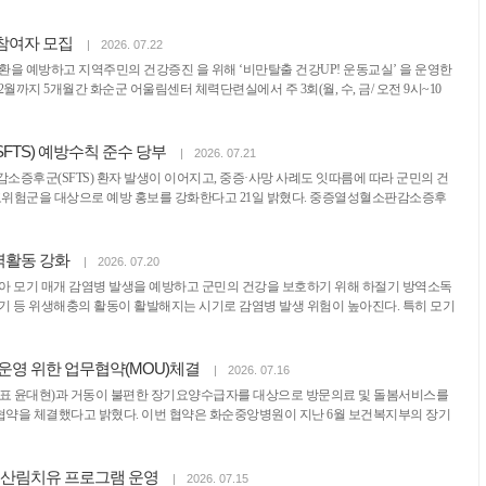
 참여자 모집
|
2026. 07.22
환을 예방하고 지역주민의 건강증진 을 위해 ‘비만탈출 건강UP! 운동교실’ 을 운영한
2월까지 5개월간 화순군 어울림센터 체력단련실에서 주 3회(월, 수, 금/ 오전 9시~10
TS) 예방수칙 준수 당부
|
2026. 07.21
증후군(SFTS) 환자 발생이 이어지고, 중증·사망 사례도 잇따름에 따라 군민의 건
 고위험군을 대상으로 예방 홍보를 강화한다고 21일 밝혔다. 중증열성혈소판감소증후
역활동 강화
|
2026. 07.20
아 모기 매개 감염병 발생을 예방하고 군민의 건강을 보호하기 위해 하절기 방역소독
모기 등 위생해충의 활동이 활발해지는 시기로 감염병 발생 위험이 높아진다. 특히 모기
운영 위한 업무협약(MOU)체결
|
2026. 07.16
대표 윤대현)과 거동이 불편한 장기요양수급자를 대상으로 방문의료 및 돌봄서비스를
협약을 체결했다고 밝혔다. 이번 협약은 화순중앙병원이 지난 6월 보건복지부의 장기
 산림치유 프로그램 운영
|
2026. 07.15