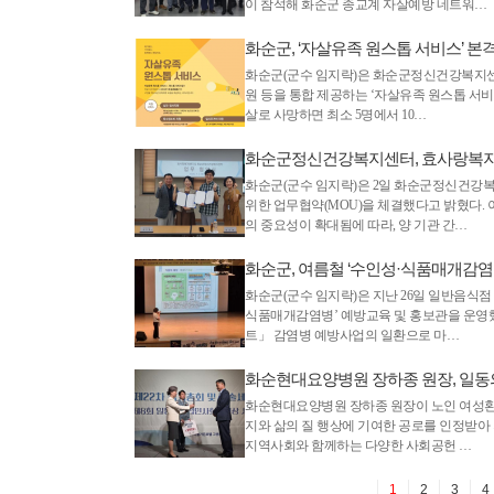
이 참석해 화순군 종교계 자살예방 네트워…
화순군, ‘자살유족 원스톱 서비스’ 본
화순군(군수 임지락)은 화순군정신건강복지센터
원 등을 통합 제공하는 ‘자살유족 원스톱 서비
살로 사망하면 최소 5명에서 10…
화순군정신건강복지센터, 효사랑복지
화순군(군수 임지락)은 2일 화순군정신건강
위한 업무협약(MOU)을 체결했다고 밝혔다.
의 중요성이 확대됨에 따라, 양 기관 간…
화순군, 여름철 ‘수인성·식품매개감염
화순군(군수 임지락)은 지난 26일 일반음식점
식품매개감염병’ 예방교육 및 홍보관을 운영했다
트」 감염병 예방사업의 일환으로 마…
화순현대요양병원 장하종 원장, 일
화순현대요양병원 장하종 원장이 노인 여성환
지와 삶의 질 행상에 기여한 공로를 인정받아
지역사회와 함께하는 다양한 사회공헌 …
1
2
3
4