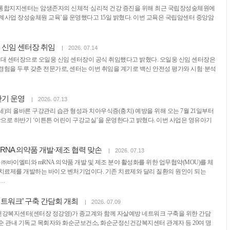
지지센터는 암생존자의 신체적·심리적 건강 증진을 위해 최근 국립장성숲체원에
계사업 장성숲체원 교육’을 운영했다고 15일 밝혔다. 이번 교육은 국립암센터 중앙암
 신임 센터장 취임
|
2026. 07.14
2대 센터장으로 오일웅 신임 센터장이 공식 취임했다고 밝혔다. 오일웅 신임 센터장은
경험을 두루 갖춘 전문가로, 센터는 이번 취임을 계기로 백신 안전성 평가와 시험·분석
반기 운영
|
2026. 07.13
세)의 올바른 구강관리 습관 형성과 치아우식증(충치) 예방을 위해 오는 7월 21일부터
상으로 하반기 ‘이튼튼 어린이 구강교실’을 운영한다고 밝혔다. 이번 사업은 영유아기
RNA 의약품 개발·제조 협력 맞손
|
2026. 07.13
 ㈜바이엘티와 mRNA 의약품 개발 및 제조 분야 활성화를 위한 업무협약(MOU)를 체
 치료제를 개발하는 바이오 벤처기업이다. 기존 치료제와 달리 질환의 원인이 되는
…
네트워크’ 구축 간담회 개최
|
2026. 07.09
건강복지센터(센터장 정강영)가 종교계와 함께 자살예방 네트워크 구축을 위한 간담
순 관내 기독교 목회자와 화순군보건소, 화순군정신건강복지센터 관계자 등 20여 명