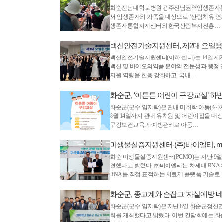
화순전남대학교병원 광주전남권역암생존자통합
서 암생존자와 가족을 대상으로 ‘산림치유 연
생존자통합지지센터와 한국산림복지진흥…
백신안전기술지원센터, 제2대 오일웅
백신안전기술지원센터(이하 센터)는 14일 제
백신 및 바이오의약품 분야의 전문성과 행정 
지원 역량을 한층 강화하고, 국내…
화순군, ‘이튼튼 어린이 구강교실’ 하
화순군(군수 임지락)은 관내 미취학 아동(4~7
8월 14일까지 관내 유치원 및 어린이집을 대
구강보건교육과 예방관리로 아동…
미생물실증지원센터-(주)바이엘티, m
화순 미생물실증지원센터(PCMO)는 지난 9일
결했다고 밝혔다. ㈜바이엘티는 차세대 RNA
RNA를 직접 표적하는 치료제 플랫폼 기술로 
화순군, 종교계와 손잡고 ‘자살예방 
화순군(군수 임지락)은 지난 8일 화순군정신
회를 개최했다고 밝혔다. 이번 간담회에는 화